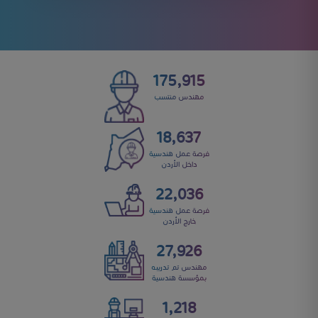
192,275
مهندس منتسب
20,371
فرصة عمل هندسية
داخل الأردن
24,086
فرصة عمل هندسية
خارج الأردن
30,524
مهندس تم تدريبه
بمؤسسة هندسية
1,332