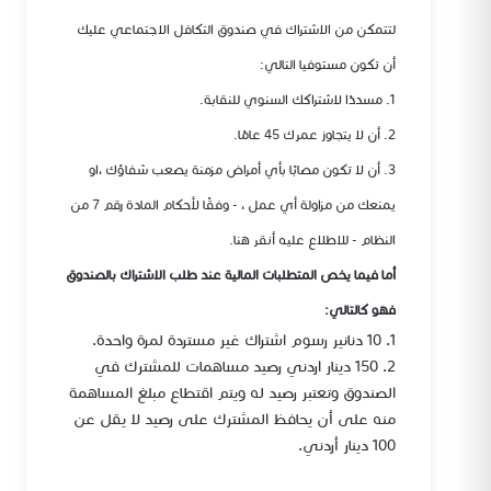
لتتمكن من الاشتراك في صندوق التكافل الاجتماعي عليك
أن تكون مستوفيا التالي:
1. مسددًا لاشتراكك السنوي للنقابة.
2. أن لا يتجاوز عمرك 45 عامًا.
3. أن لا تكون مصابًا بأي أمراض مزمنة يصعب شفاؤك ،او
يمنعك من مزاولة أي عمل ، - وفقًا لأحكام المادة رقم 7 من
النظام - للاطلاع عليه أنقر هنا.
أما فيما يخص المتطلبات المالية عند طلب الاشتراك بالصندوق
فهو كالتالي:
1. 10 دنانير رسوم اشتراك غير مستردة لمرة واحدة.
2. 150 دينار اردني رصيد مساهمات للمشترك في
الصندوق وتعتبر رصيد له ويتم اقتطاع مبلغ المساهمة
منه على أن يحافظ المشترك على رصيد لا يقل عن
100 دينار أردني.