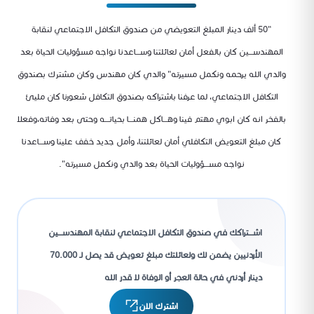
"50 ألف دينار المبلغ التعويضي من صندوق التكافل الاجتماعي لنقابة
المهندســـين كان بالفعل أمان لعائلتنا وســـاعدنا نواجه مسؤوليات الحياة بعد
والدي الله يرحمه ونكمل مسيرته" والدي كان مهندس وكان مشترك بصندوق
التكافل الاجتماعي، لما عرفنا باشتراكه بصندوق التكافل شعورنا كان مليئ
بالفخر انه كان ابوي مهتم فينا وهـــاكل همنـــا بحياتـــه وحتى بعد وفاته،وفعلا
كان مبلغ التعويض التكافلي أمان لعائلتنا، وأمل جديد خفف علينا وســـاعدنا
نواجه مســـؤوليات الحياة بعد والدي ونكمل مسيرته".
اشـــتراكك في صندوق التكافل الاجتماعي لنقابة المهندســـين
الأردنيين يضمن لك ولعائلتك مبلغ تعويض قد يصل لـ 70.000
دينار أردني في حالة العجر أو الوفاة لا قدر الله
اشترك الان