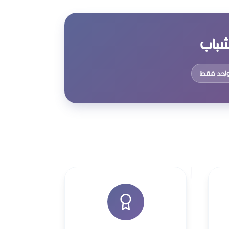
شباب
 واحد فقط