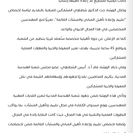
حالات دراسية لمشاريع تم إعادة تأهيلها إنشائيًا.
وخلال الورشة، حث الدكتور شطناوي المشاركين للمبادرة بالتقديم لرئاسة اختصاص
"تقييم وإعادة تأهيل المباني والمنشآت القائمة"، تعزيزًا لدور المهندسين
المتخصصين في هذا المجال الحيوي والواعد.
كما تم الإعلان عن دورة تأهيلية متخصصة ستُعقد قريبًا بتنظيم من الشعبة،
وبواقع 45 ساعة تدريبية، بهدف تعزيز المعرفة والخبرة والمهارات العملية
للمشاركين.
وفي ختام الورشة، قام أ.د. أنيس الشطناوي، عضو مجلس شعبة الهندسة
المدنية، بتكريم المحاضرين تقديرًا لجهودهم وإسهاماتهم القيمة في نقل
المعرفة والخبرة للمشاركين.
وتأتي هذه الورشة ضمن جهود شعبة الهندسة المدنية لتعزيز القدرات المهنية
للمهندسين، ورفع مستوى الكفاءة في مجال تقييم وتأهيل المنشآت، بما يواكب
التطورات العلمية والتقنية في هذا المجال، حيث كانت النقابة رائدة في المجال
بإضافة اختصاص تقييم وإعادة تأهيل المباني والمنشآت القائمة ضمن اختصاصات