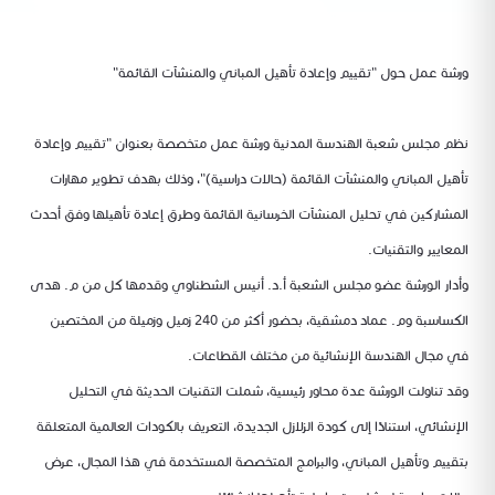
ورشة عمل حول "تقييم وإعادة تأهيل المباني والمنشآت القائمة"
نظم مجلس شعبة الهندسة المدنية ورشة عمل متخصصة بعنوان "تقييم وإعادة
تأهيل المباني والمنشآت القائمة (حالات دراسية)"، وذلك بهدف تطوير مهارات
المشاركين في تحليل المنشآت الخرسانية القائمة وطرق إعادة تأهيلها وفق أحدث
المعايير والتقنيات.
وأدار الورشة عضو مجلس الشعبة أ.د. أنيس الشطناوي وقدمها كل من م. هدى
الكساسبة وم. عماد دمشقية، بحضور أكثر من 240 زميل وزميلة من المختصين
في مجال الهندسة الإنشائية من مختلف القطاعات.
وقد تناولت الورشة عدة محاور رئيسية، شملت التقنيات الحديثة في التحليل
الإنشائي، استنادًا إلى كودة الزلازل الجديدة، التعريف بالكودات العالمية المتعلقة
بتقييم وتأهيل المباني، والبرامج المتخصصة المستخدمة في هذا المجال، عرض