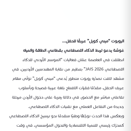
الروبوت “ميني كويل” عريفًا للحفل…
غوشة يدعو لربط الذكاء الاصطناعي بقطاعي الطاقة والمياه
انطلقت في العاصمة عمّان فعاليات “الموسم الأردني للذكاء
الاصطناعي JAIS 2026” بتنظيم من نقابة المهندسين الأردنيين، في
مشهد لافت تصدّره روبوت متطور يُدعى “ميني كويل” تولّى مهام
عريف الحفل، مقدّمًا فقرات الافتتاح بلغة عربية فصيحة وبأسلوب
تفاعلي مباشر مع الحضور، في دلالة رمزية على دخول الأردن مرحلة
جديدة من التفاعل العملي مع تقنيات الذكاء الاصطناعي.
ويعكس هذا الحدث توجّهًا وطنيًا متقدمًا نحو ترسيخ الذكاء الاصطناعي
كمحرّك رئيسي للتنمية الاقتصادية والتحول المؤسسي، في وقت