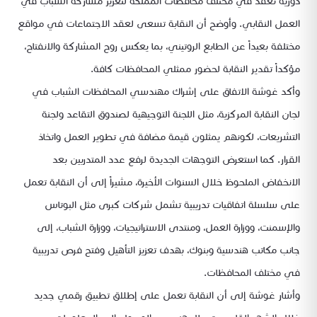
دورية تعقد في مختلف محافظات المملكة لتعزيز مشاركة الشباب في
العمل النقابي. وأوضح أن النقابة تسعى لعقد الاجتماعات في مواقع
مختلفة بعيداً عن الطابع الروتيني، بما يعكس روح المشاركة والانفتاح،
مؤكداً تقدير النقابة لحضور ممثلي المحافظات كافة.
وأكد غوشة الاتفاق على إشراك مهندسي المحافظات الشباب في
لجان النقابة المركزية، مثل اللجنة التوجيهية لصندوق التقاعد ولجنة
التشريعات، لكونهم يمثلون قيمة مضافة في تطوير العمل واتخاذ
القرار. كما استعرض التوجهات الجديدة لرفع عدد المتدربين بعد
الانخفاض الملحوظ خلال السنوات الأخيرة، مشيراً إلى أن النقابة تعمل
على سلسلة اتفاقيات تدريبية تشمل شركات كبرى مثل البوتاس
والإسمنت، ووزارة العمل، ومنتدى الاستراتيجيات، ووزارة الشباب، إلى
جانب مكاتب هندسية وبنوك، بهدف تعزيز التأهيل وفتح فرص تدريبية
في مختلف المحافظات.
وأشار غوشة إلى أن النقابة تعمل على إطلاق تطبيق رقمي جديد