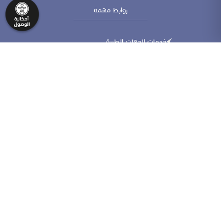
روابط مهمة
خدمات الجهات الطبية
جمعية المعمارين الأمريكية AiA
جمعية المعماريين البريطانيين
التوظيف ضمن كادر النقابة
التدقيق الإلكتروني
الجمعية الأمريكية للمهندسين المدنيين
موقع التأهيل والاعتماد المهني
تواصل معنا